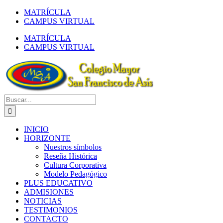
Saltar
MATRÍCULA
al
CAMPUS VIRTUAL
contenido
MATRÍCULA
CAMPUS VIRTUAL
Buscar:
INICIO
HORIZONTE
Nuestros símbolos
Reseña Histórica
Cultura Corporativa
Modelo Pedagógico
PLUS EDUCATIVO
ADMISIONES
NOTICIAS
TESTIMONIOS
CONTACTO