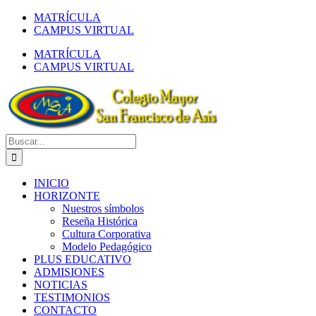
Saltar
MATRÍCULA
al
CAMPUS VIRTUAL
contenido
MATRÍCULA
CAMPUS VIRTUAL
Buscar:
INICIO
HORIZONTE
Nuestros símbolos
Reseña Histórica
Cultura Corporativa
Modelo Pedagógico
PLUS EDUCATIVO
ADMISIONES
NOTICIAS
TESTIMONIOS
CONTACTO