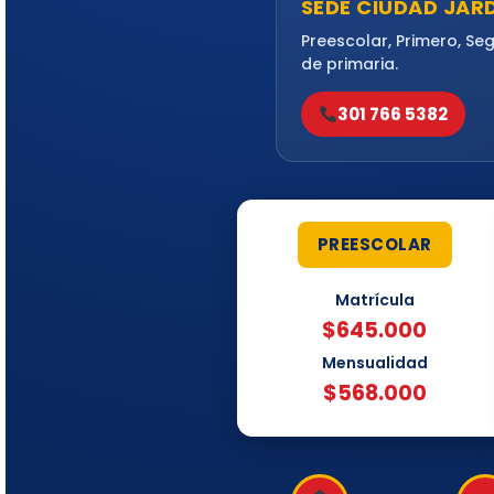
SEDE CIUDAD JAR
Preescolar, Primero, Se
de primaria.
301 766 5382
PREESCOLAR
Matrícula
$645.000
Mensualidad
$568.000