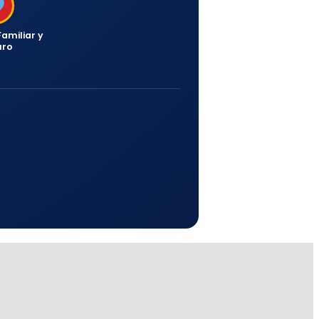
amiliar y
uro