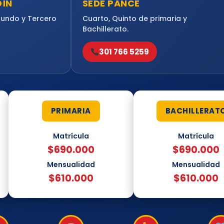
DÍN
SEDE PANCE
gundo y Tercero
Cuarto, Quinto de primaria y
Bachillerato.
301 766 5259
PRIMARIA
BACHILLERAT
Matrícula
Matrícula
$690.000
$690.000
Mensualidad
Mensualidad
$610.000
$610.000