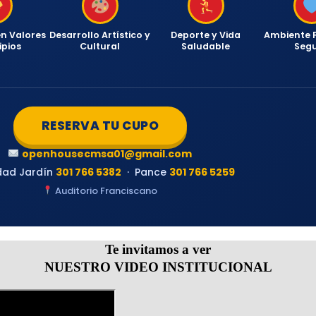
n Valores
Desarrollo Artístico y
Deporte y Vida
Ambiente F
ipios
Cultural
Saludable
Seg
RESERVA TU CUPO
openhousecmsa01@gmail.com
dad Jardín
301 766 5382
· Pance
301 766 5259
Auditorio Franciscano
Te invitamos a ver
NUESTRO VIDEO INSTITUCIONAL