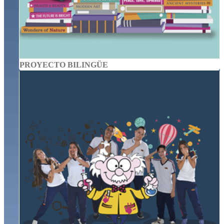
PROYECTO BILINGÜE
INTELIGENCIAS MÚLTIPLES
Teniendo en cuenta que la capacidad del estudiante puede
ser afectada aisladamente, pueden detectarse algunos
talentos excepcionales en un dominio particular.
Más Información