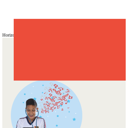
Horizonte
Horizonte
cmsa
2026-02-06T09:03:15-05:00
NUESTROS SÍMBOLOS
INSTITUCIONALES
Con cada símbolo resaltamos la
Excelencia del estudiante