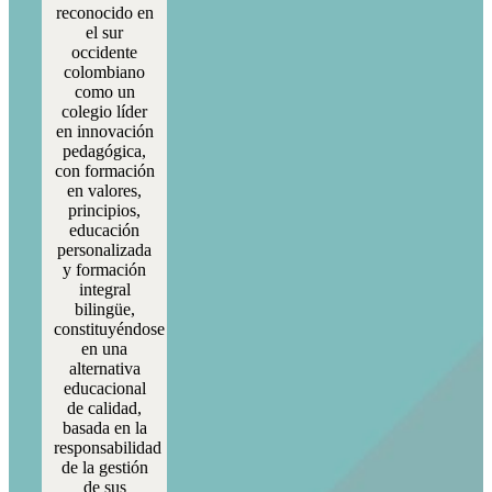
reconocido en
el sur
occidente
colombiano
como un
colegio líder
en innovación
pedagógica,
con formación
en valores,
principios,
educación
personalizada
y formación
integral
bilingüe,
constituyéndose
en una
alternativa
educacional
de calidad,
basada en la
responsabilidad
de la gestión
de sus