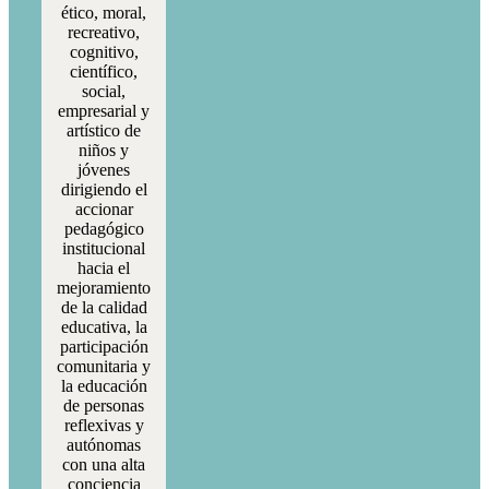
ético, moral,
recreativo,
cognitivo,
científico,
social,
empresarial y
artístico de
niños y
jóvenes
dirigiendo el
accionar
pedagógico
institucional
hacia el
mejoramiento
de la calidad
educativa, la
participación
comunitaria y
la educación
de personas
reflexivas y
autónomas
con una alta
conciencia