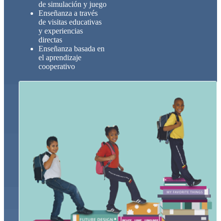
de simulación y juego
Enseñanza a través
de visitas educativas
y experiencias
directas
Enseñanza basada en
el aprendizaje
cooperativo
PROYECTO BILINGÜE
El proyecto bilingüe institucional basa su enseñanza en el
modelo del Marco Común Europeo de Referencia para las
lenguas (MCFR).
Más Información