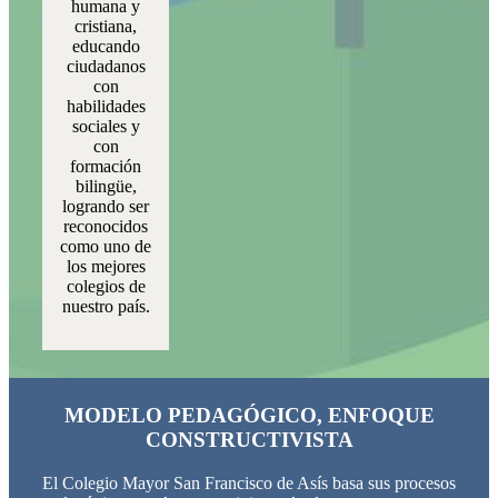
humana y
cristiana,
educando
ciudadanos
con
habilidades
sociales y
con
formación
bilingüe,
logrando ser
reconocidos
como uno de
los mejores
colegios de
nuestro país.
MODELO PEDAGÓGICO, ENFOQUE
CONSTRUCTIVISTA
El Colegio Mayor San Francisco de Asís basa sus procesos