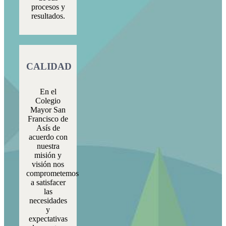
procesos y
resultados.
CALIDAD
En el
Colegio
Mayor San
Francisco de
Asís de
acuerdo con
nuestra
misión y
visión nos
comprometemos
a satisfacer
las
necesidades
y
expectativas