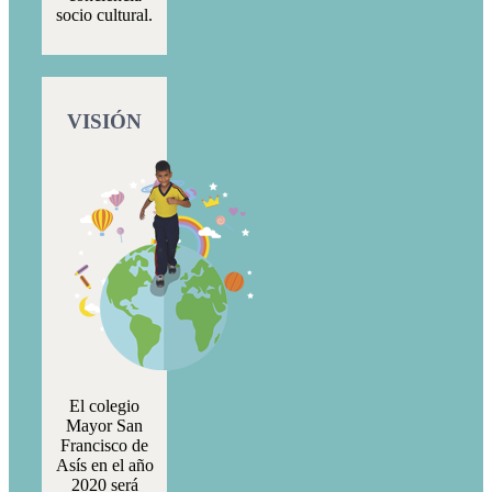
socio cultural.
VISIÓN
El colegio
Mayor San
Francisco de
Asís en el año
2020 será