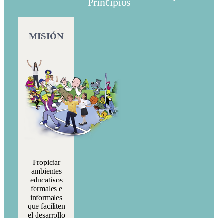
Principios
MISIÓN
Propiciar
ambientes
educativos
formales e
informales
que faciliten
el desarrollo